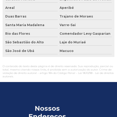
Areal
Aperibé
Duas Barras
Trajano de Moraes
Santa Maria Madalena
Varre-Sai
Rio das Flores
Comendador Levy Gasparian
São Sebastião do Alto
Laje do Muriaé
São José de Ubá
Macuco
O conteúdo do texto desta página é de direito reservado. Sua reprodução, parcial ou
total, mesmo citando nossos links, é proibida sem a autorização do autor. Crime de
violação de direito autoral – artigo 184 do Código Penal –
Lei 9610/98 - Lei de direitos
autorais
.
Nossos
Endereços