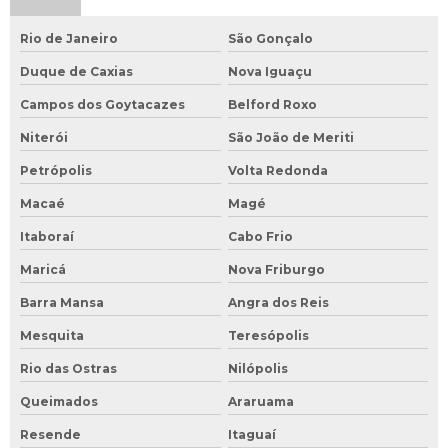
Rio de Janeiro
São Gonçalo
Duque de Caxias
Nova Iguaçu
Campos dos Goytacazes
Belford Roxo
Niterói
São João de Meriti
Petrópolis
Volta Redonda
Macaé
Magé
Itaboraí
Cabo Frio
Maricá
Nova Friburgo
Barra Mansa
Angra dos Reis
Mesquita
Teresópolis
Rio das Ostras
Nilópolis
Queimados
Araruama
Resende
Itaguaí