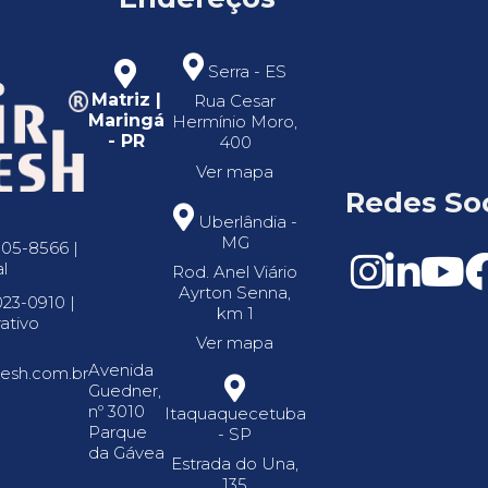
Serra - ES
Matriz |
Rua Cesar
Maringá
Hermínio Moro,
- PR
400
Ver mapa
Redes Soc
Uberlândia -
MG
305-8566 |
l
Rod. Anel Viário
Ayrton Senna,
023-0910 |
km 1
ativo
Ver mapa
Avenida
resh.com.br
Guedner,
nº 3010
Itaquaquecetuba
Parque
- SP
da Gávea
Estrada do Una,
135