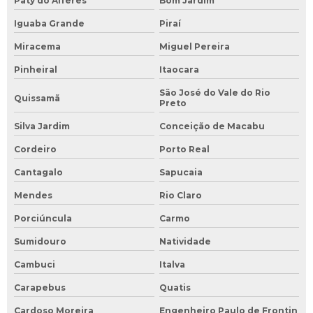
Paty do Alferes
Bom Jardim
Iguaba Grande
Piraí
Miracema
Miguel Pereira
Pinheiral
Itaocara
São José do Vale do Rio
Quissamã
Preto
Silva Jardim
Conceição de Macabu
Cordeiro
Porto Real
Cantagalo
Sapucaia
Mendes
Rio Claro
Porciúncula
Carmo
Sumidouro
Natividade
Cambuci
Italva
Carapebus
Quatis
Cardoso Moreira
Engenheiro Paulo de Frontin