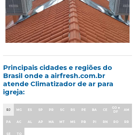
Principais cidades e regiões do
Brasil onde a airfresh.com.br
atende Climatizador de ar para
igreja:
GO e
RJ
MG
ES
SP
PR
SC
RS
PE
BA
CE
AM
DF
PA
AC
AL
AP
MA
MT
MS
PB
PI
RN
RO
RR
SE
TO