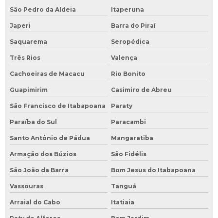
São Pedro da Aldeia
Itaperuna
Japeri
Barra do Piraí
Saquarema
Seropédica
Três Rios
Valença
Cachoeiras de Macacu
Rio Bonito
Guapimirim
Casimiro de Abreu
São Francisco de Itabapoana
Paraty
Paraíba do Sul
Paracambi
Santo Antônio de Pádua
Mangaratiba
Armação dos Búzios
São Fidélis
São João da Barra
Bom Jesus do Itabapoana
Vassouras
Tanguá
Arraial do Cabo
Itatiaia