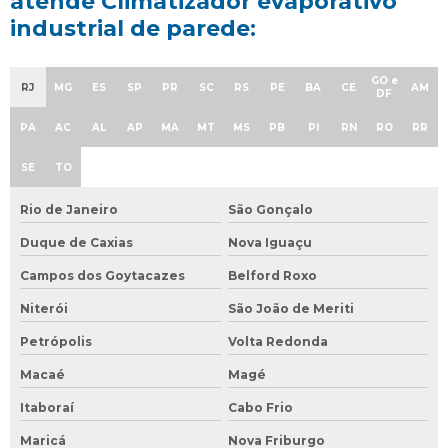
atende Climatizador evaporativo
industrial de parede:
GO e
RJ
MG
ES
SP
PR
SC
RS
PE
BA
CE
AM
DF
PA
AC
AL
AP
MA
MT
MS
PB
PI
RN
RO
RR
SE
TO
Rio de Janeiro
São Gonçalo
Duque de Caxias
Nova Iguaçu
Campos dos Goytacazes
Belford Roxo
Niterói
São João de Meriti
Petrópolis
Volta Redonda
Macaé
Magé
Itaboraí
Cabo Frio
Maricá
Nova Friburgo