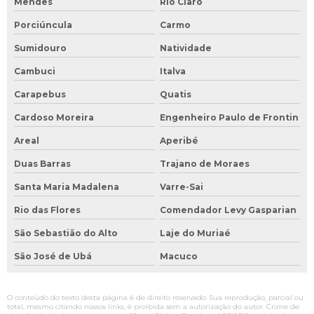
Mendes
Rio Claro
Porciúncula
Carmo
Sumidouro
Natividade
Cambuci
Italva
Carapebus
Quatis
Cardoso Moreira
Engenheiro Paulo de Frontin
Areal
Aperibé
Duas Barras
Trajano de Moraes
Santa Maria Madalena
Varre-Sai
Rio das Flores
Comendador Levy Gasparian
São Sebastião do Alto
Laje do Muriaé
São José de Ubá
Macuco
O conteúdo do texto desta página é de direito reservado. Sua reprodução, parcial ou
total, mesmo citando nossos links, é proibida sem a autorização do autor. Crime de