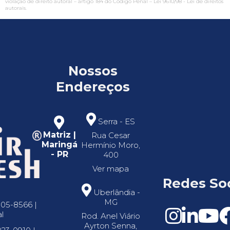
violação de direito autoral – artigo 184 do Código Penal –
Lei 9610/98 - Lei de direitos
autorais
.
Nossos
Endereços
Serra - ES
Matriz |
Rua Cesar
Maringá
Hermínio Moro,
- PR
400
Ver mapa
Redes Soc
Uberlândia -
MG
305-8566 |
l
Rod. Anel Viário
Ayrton Senna,