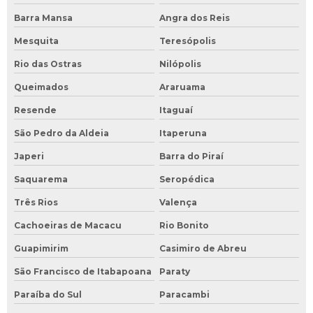
Barra Mansa
Angra dos Reis
Mesquita
Teresópolis
Rio das Ostras
Nilópolis
Queimados
Araruama
Resende
Itaguaí
São Pedro da Aldeia
Itaperuna
Japeri
Barra do Piraí
Saquarema
Seropédica
Três Rios
Valença
Cachoeiras de Macacu
Rio Bonito
Guapimirim
Casimiro de Abreu
São Francisco de Itabapoana
Paraty
Paraíba do Sul
Paracambi