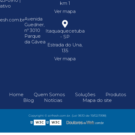
023-0910 |
km 1
ativo
Ver mapa
Avenida
resh.com.br
Guedner,
nº 3010
Itaquaquecetuba
Parque
- SP
da Gávea
Estrada do Una,
135
Ver mapa
Home
Quem Somos
Soluções
Produtos
Blog
Notícias
Mapa do site
Copyright © airfresh.com.br. (Lei 9610 de 19/02/1998)
W3C
W3C