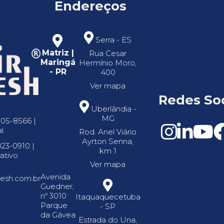
Endereços
Serra - ES
Matriz |
Rua Cesar
Maringá
Hermínio Moro,
- PR
400
Ver mapa
Redes Soc
Uberlândia -
MG
305-8566 |
l
Rod. Anel Viário
Ayrton Senna,
023-0910 |
km 1
ativo
Ver mapa
Avenida
resh.com.br
Guedner,
nº 3010
Itaquaquecetuba
Parque
- SP
da Gávea
Estrada do Una,