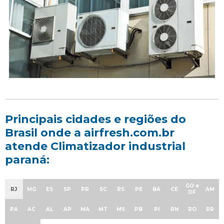
Principais cidades e regiões do
Brasil onde a airfresh.com.br
atende Climatizador industrial
paraná:
GO e
RJ
MG
ES
SP
PR
SC
RS
PE
BA
CE
AM
DF
PA
AC
AL
AP
MA
MT
MS
PB
PI
RN
RO
RR