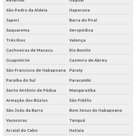
Resende
Itaguaí
São Pedro da Aldeia
Itaperuna
Japeri
Barra do Piraí
Saquarema
Seropédica
Três Rios
Valença
Cachoeiras de Macacu
Rio Bonito
Guapimirim
Casimiro de Abreu
São Francisco de Itabapoana
Paraty
Paraíba do Sul
Paracambi
Santo Antônio de Pádua
Mangaratiba
Armação dos Búzios
São Fidélis
São João da Barra
Bom Jesus do Itabapoana
Vassouras
Tanguá
Arraial do Cabo
Itatiaia