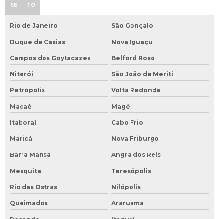
SE
TO
Rio de Janeiro
São Gonçalo
Duque de Caxias
Nova Iguaçu
Campos dos Goytacazes
Belford Roxo
Niterói
São João de Meriti
Petrópolis
Volta Redonda
Macaé
Magé
Itaboraí
Cabo Frio
Maricá
Nova Friburgo
Barra Mansa
Angra dos Reis
Mesquita
Teresópolis
Rio das Ostras
Nilópolis
Queimados
Araruama