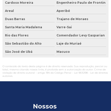
Cardoso Moreira
Engenheiro Paulo de Frontin
Areal
Aperibé
Duas Barras
Trajano de Moraes
Santa Maria Madalena
Varre-Sai
Rio das Flores
Comendador Levy Gasparian
São Sebastião do Alto
Laje do Muriaé
São José de Ubá
Macuco
O conteúdo do texto desta página é de direito reservado. Sua reprodução, parcial ou
total, mesmo citando nossos links, é proibida sem a autorização do autor. Crime de
violação de direito autoral – artigo 184 do Código Penal –
Lei 9610/98 - Lei de direitos
autorais
.
Nossos